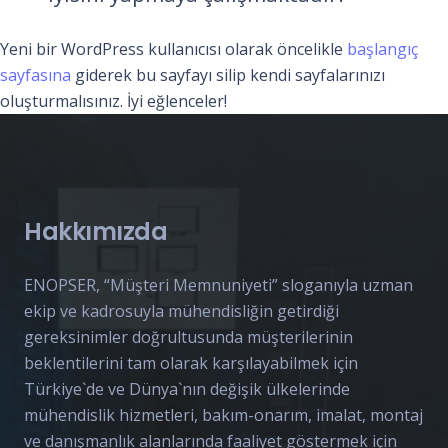
Yeni bir WordPress kullanıcısı olarak öncelikle
başlangıç
sayfasına
giderek bu sayfayı silip kendi sayfalarınızı
oluşturmalısınız. İyi eğlenceler!
Hakkımızda
ENOPSER, “Müşteri Memnuniyeti” sloganıyla uzman
ekip ve kadrosuyla mühendisliğin getirdiği
gereksinimler doğrultusunda müşterilerinin
beklentilerini tam olarak karşılayabilmek için
Türkiye`de ve Dünya`nın değişik ülkelerinde
mühendislik hizmetleri, bakım-onarım, imalat, montaj
ve danışmanlık alanlarında faaliyet göstermek için