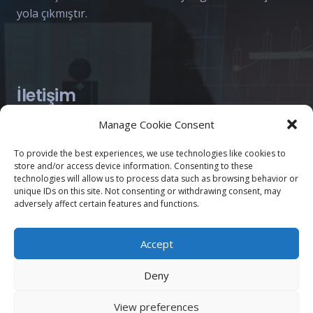
yola çıkmıştır.
İletişim
info@enopser.com
Manage Cookie Consent
+ 90 312 236 36 76 (TR)
To provide the best experiences, we use technologies like cookies to
+ 31 6 27 28 98 22 (NL)
store and/or access device information. Consenting to these
technologies will allow us to process data such as browsing behavior or
Barbaros Mahallesi, Kavaklıdere, Tahran Cd.
unique IDs on this site. Not consenting or withdrawing consent, may
adversely affect certain features and functions.
19/A, Çankaya/Ankara
Don Boscostraat 30, 5503BS, Veldhoven, the
Accept
Netherlands
Deny
View preferences