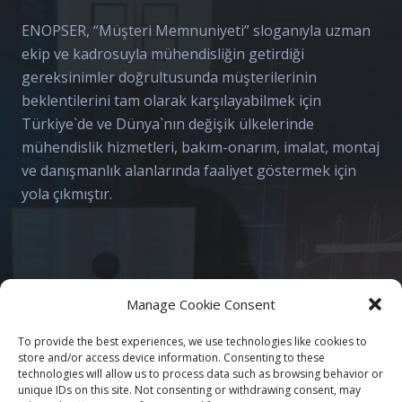
ENOPSER, “Müşteri Memnuniyeti” sloganıyla uzman
ekip ve kadrosuyla mühendisliğin getirdiği
gereksinimler doğrultusunda müşterilerinin
beklentilerini tam olarak karşılayabilmek için
Türkiye`de ve Dünya`nın değişik ülkelerinde
mühendislik hizmetleri, bakım-onarım, imalat, montaj
ve danışmanlık alanlarında faaliyet göstermek için
yola çıkmıştır.
İletişim
Manage Cookie Consent
info@enopser.com
To provide the best experiences, we use technologies like cookies to
store and/or access device information. Consenting to these
+ 90 312 236 36 76 (TR)
technologies will allow us to process data such as browsing behavior or
+ 31 6 27 28 98 22 (NL)
unique IDs on this site. Not consenting or withdrawing consent, may